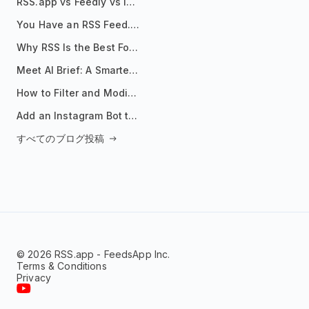
RSS.app vs Feedly vs Inoreader: Which One Is Actually Right for You?
You Have an RSS Feed. Now What?
Why RSS Is the Best Format for AI Agents in 2026
Meet AI Brief: A Smarter Way to Stay on Top of Information
How to Filter and Modify RSS Feeds
Add an Instagram Bot to Your Telegram Channel, Group, or Topic
すべてのブログ投稿
© 2026 RSS.app - FeedsApp Inc.
Terms & Conditions
Privacy