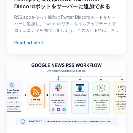
Discordボットをサーバーに追加できる
RSS.appを使って簡単にTwitter Discordボットをサー
バーに追加し、Twitterのリアルタイムアップデートで
コミュニティを強化しましょう。このガイドでは、お
気に入りのTwitterフィードをDiscordチャンネルに統合
Read article
する手順を1分もかからずに説明します。