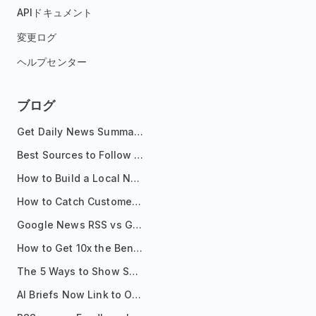
APIドキュメント
変更ログ
ヘルプセンター
ブログ
Get Daily News Summaries About Any Topic in Telegram, Discord, Slack, and Email
Best Sources to Follow for Crypto News in Your Reader (2026)
How to Build a Local News Hub That Updates Itself
How to Catch Customer Problems Before They Become Support Tickets
Google News RSS vs Google Alerts: Which Is Better for News Monitoring?
How to Get 10x the Benefits of Google Alerts
The 5 Ways to Show Sources in Your AI Brief, And When to Use Each
AI Briefs Now Link to Original Sources. Here's Why It Matters