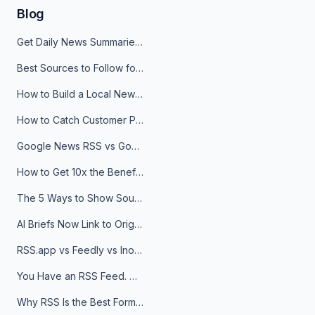
Blog
Get Daily News Summaries About Any Topic in Telegram, Discord, Slack, and Email
Best Sources to Follow for Crypto News in Your Reader (2026)
How to Build a Local News Hub That Updates Itself
How to Catch Customer Problems Before They Become Support Tickets
Google News RSS vs Google Alerts: Which Is Better for News Monitoring?
How to Get 10x the Benefits of Google Alerts
The 5 Ways to Show Sources in Your AI Brief, And When to Use Each
AI Briefs Now Link to Original Sources. Here's Why It Matters
RSS.app vs Feedly vs Inoreader: Which One Is Actually Right for You?
You Have an RSS Feed. Now What?
Why RSS Is the Best Format for AI Agents in 2026