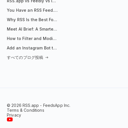
RSS.app vs Feedly vs Inoreader: Which One Is Actually Right for You?
You Have an RSS Feed. Now What?
Why RSS Is the Best Format for AI Agents in 2026
Meet AI Brief: A Smarter Way to Stay on Top of Information
How to Filter and Modify RSS Feeds
Add an Instagram Bot to Your Telegram Channel, Group, or Topic
すべてのブログ投稿
© 2026 RSS.app - FeedsApp Inc.
Terms & Conditions
Privacy