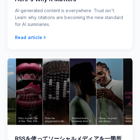
AI-generated content is everywhere. Trust isn't.
Learn why citations are becoming the new standard
for AI summaries.
Read article
RSSを使ってソーシャルメディアを一箇所