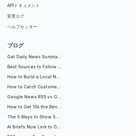
APIドキュメント
変更ログ
ヘルプセンター
ブログ
Get Daily News Summaries About Any Topic in Telegram, Discord, Slack, and Email
Best Sources to Follow for Crypto News in Your Reader (2026)
How to Build a Local News Hub That Updates Itself
How to Catch Customer Problems Before They Become Support Tickets
Google News RSS vs Google Alerts: Which Is Better for News Monitoring?
How to Get 10x the Benefits of Google Alerts
The 5 Ways to Show Sources in Your AI Brief, And When to Use Each
AI Briefs Now Link to Original Sources. Here's Why It Matters