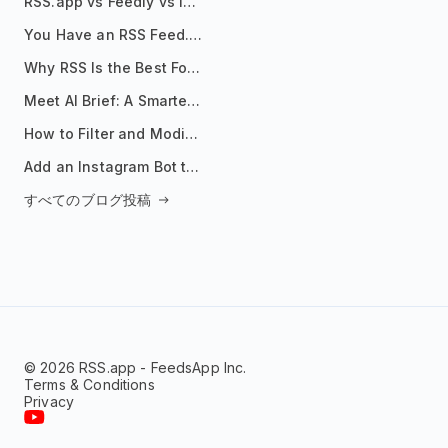
RSS.app vs Feedly vs Inoreader: Which One Is Actually Right for You?
You Have an RSS Feed. Now What?
Why RSS Is the Best Format for AI Agents in 2026
Meet AI Brief: A Smarter Way to Stay on Top of Information
How to Filter and Modify RSS Feeds
Add an Instagram Bot to Your Telegram Channel, Group, or Topic
すべてのブログ投稿
© 2026 RSS.app - FeedsApp Inc.
Terms & Conditions
Privacy