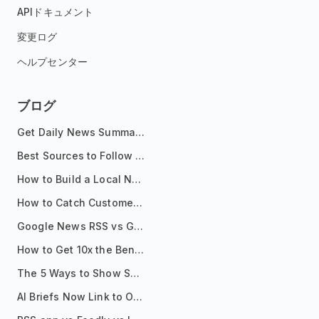
APIドキュメント
変更ログ
ヘルプセンター
ブログ
Get Daily News Summaries About Any Topic in Telegram, Discord, Slack, and Email
Best Sources to Follow for Crypto News in Your Reader (2026)
How to Build a Local News Hub That Updates Itself
How to Catch Customer Problems Before They Become Support Tickets
Google News RSS vs Google Alerts: Which Is Better for News Monitoring?
How to Get 10x the Benefits of Google Alerts
The 5 Ways to Show Sources in Your AI Brief, And When to Use Each
AI Briefs Now Link to Original Sources. Here's Why It Matters