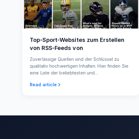
Top-Sport-Websites zum Erstellen
von RSS-Feeds von
Zuverlässige Quellen sind der Schlüssel zu
qualitativ hochwertigen Inhalten. Hier finden Sie
eine Liste der beliebtesten und
vertrauenswürdigsten Sport-Websites, die Ihnen
Read article
helfen, die neuesten Nachrichten und
Informationen für Ihren RSS-Feed zu finden.