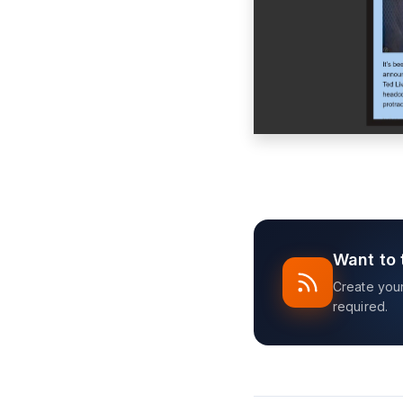
Want to 
Create your 
required.