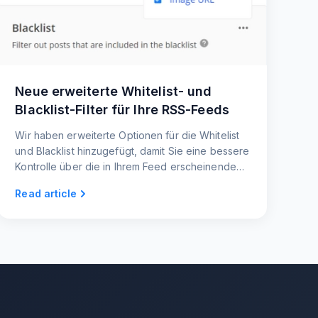
Neue erweiterte Whitelist- und
Blacklist-Filter für Ihre RSS-Feeds
Wir haben erweiterte Optionen für die Whitelist
und Blacklist hinzugefügt, damit Sie eine bessere
Kontrolle über die in Ihrem Feed erscheinenden
Beiträge haben. Sie können die Filter auch auf
Read article
die Quelllinks und Bild-URLs der Beiträge
anwenden.