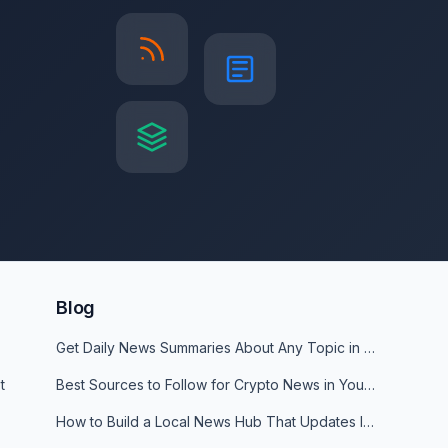
Blog
Get Daily News Summaries About Any Topic in Telegram, Discord, Slack, and Email
t
Best Sources to Follow for Crypto News in Your Reader (2026)
How to Build a Local News Hub That Updates Itself