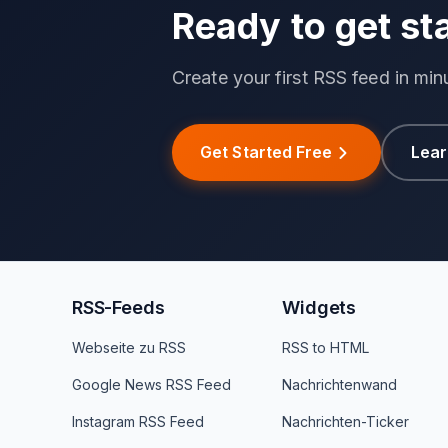
Ready to get st
Create your first RSS feed in min
Get Started Free
Lear
RSS-Feeds
Widgets
Webseite zu RSS
RSS to HTML
Google News RSS Feed
Nachrichtenwand
Instagram RSS Feed
Nachrichten-Ticker