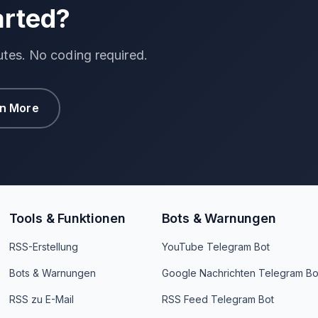
arted?
utes. No coding required.
n More
Tools & Funktionen
Bots & Warnungen
RSS-Erstellung
YouTube Telegram Bot
Bots & Warnungen
Google Nachrichten Telegram Bo
RSS zu E-Mail
RSS Feed Telegram Bot