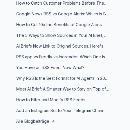
How to Catch Customer Problems Before They Become Support Tickets
Google News RSS vs Google Alerts: Which Is Better for News Monitoring?
How to Get 10x the Benefits of Google Alerts
The 5 Ways to Show Sources in Your AI Brief, And When to Use Each
AI Briefs Now Link to Original Sources. Here's Why It Matters
RSS.app vs Feedly vs Inoreader: Which One Is Actually Right for You?
You Have an RSS Feed. Now What?
Why RSS Is the Best Format for AI Agents in 2026
Meet AI Brief: A Smarter Way to Stay on Top of Information
How to Filter and Modify RSS Feeds
Add an Instagram Bot to Your Telegram Channel, Group, or Topic
Alle Blogbeiträge