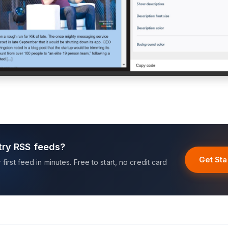
try RSS feeds?
Get Sta
first feed in minutes. Free to start, no credit card