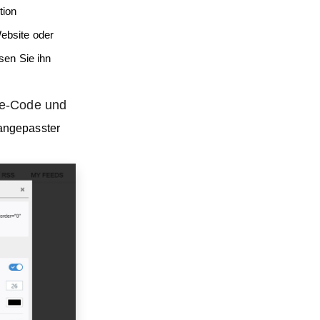
tion
Website oder
sen Sie ihn
me-Code und
 angepasster