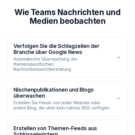
Wie Teams Nachrichten und
Medien beobachten
Verfolgen Sie die Schlagzeilen der
Branche über Google News
Automatische Überwachung der
themenspezifischen
Nachrichtenberichterstattung
Verfolgen Sie die Schlagzeilen der
Nischenpublikationen und Blogs
überwachen
Branche über Google News
Erstellen Sie Feeds von jeder Website oder
jedem Blog, die über kein natives RSS verfügen.
RSS.app generiert Feeds aus Google News-
Suchanfragen und versorgt Ihr Team mit einem
ständig aktualisierten Strom von
Nischenpublikationen und Blogs
Erstellen von Themen-Feeds aus
Branchenschlagzeilen. Filtern Sie nach Thema,
Schlüsselwörtern