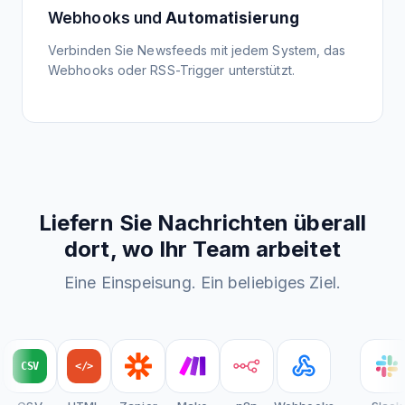
Newsletter-Leitfaden anzeigen
können individuelle Pipelines erstellen, die
Webhooks und
Automatisierung
Übersetzten Feed einrichten
genau die Informationen extrahieren,
zusammenfassen und verteilen, die sie
Verbinden Sie Newsfeeds mit jedem System, das
Übersetzungsleitfaden anzeigen
benötigen.
Webhooks oder RSS-Trigger unterstützt.
Tutorial ansehen
Liefern Sie Nachrichten überall
dort, wo Ihr Team arbeitet
News Feed erstellen
Eine Einspeisung. Ein beliebiges Ziel.
Integrationsleitfaden anzeigen
CSV
</>