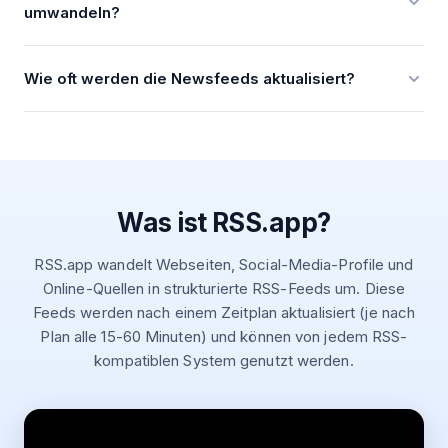
umwandeln?
ein- oder ausschließen. Erstellen Sie Filter, um nur die für
Ihr Team relevanten Artikel anzuzeigen und das
Ja. RSS.app kann E-Mail-Newsletter in RSS-Feeds
Rauschen zu eliminieren.
Wie oft werden die Newsfeeds aktualisiert?
umwandeln, so dass Sie sie in Slack lesen, in Dashboards
einbetten oder mit Automatisierungstools verarbeiten
Die Aktualisierungsfrequenz der Feeds hängt von Ihrem
können, anstatt Ihren Posteingang zu verstopfen.
Plan ab. Feeds werden alle 15-60 Minuten aktualisiert. Bei
jeder Aktualisierung wird die Quelle auf neue Inhalte
überprüft und neue Elemente zum Feed hinzugefügt.
Was ist RSS.app?
RSS.app wandelt Webseiten, Social-Media-Profile und
Online-Quellen in strukturierte RSS-Feeds um. Diese
Feeds werden nach einem Zeitplan aktualisiert (je nach
Plan alle 15-60 Minuten) und können von jedem RSS-
kompatiblen System genutzt werden.