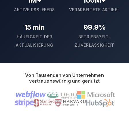
1M+
100M+
AKTIVE RSS-FEEDS
VERARBEITETE ARTIKEL
15 min
99.9%
HÄUFIGKEIT DER
BETRIEBSZEIT-
AKTUALISIERUNG
ZUVERLÄSSIGKEIT
Von Tausenden von Unternehmen
vertrauenswürdig und genutzt