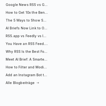
Google News RSS vs Google Alerts: Which Is Better for News Monitoring?
How to Get 10x the Benefits of Google Alerts
The 5 Ways to Show Sources in Your AI Brief, And When to Use Each
AI Briefs Now Link to Original Sources. Here's Why It Matters
RSS.app vs Feedly vs Inoreader: Which One Is Actually Right for You?
You Have an RSS Feed. Now What?
Why RSS Is the Best Format for AI Agents in 2026
Meet AI Brief: A Smarter Way to Stay on Top of Information
How to Filter and Modify RSS Feeds
Add an Instagram Bot to Your Telegram Channel, Group, or Topic
Alle Blogbeiträge