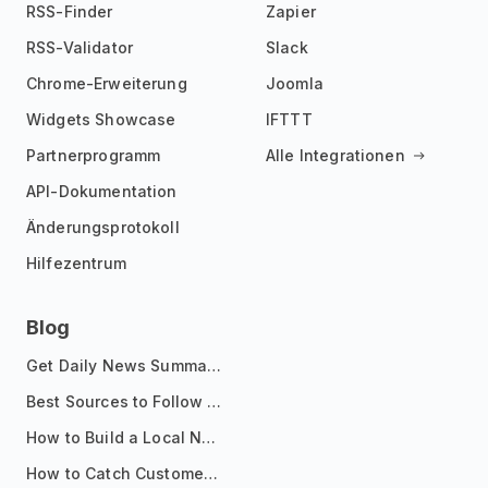
RSS-Finder
Zapier
RSS-Validator
Slack
Chrome-Erweiterung
Joomla
Widgets Showcase
IFTTT
Partnerprogramm
Alle Integrationen
API-Dokumentation
Änderungsprotokoll
Hilfezentrum
Blog
Get Daily News Summaries About Any Topic in Telegram, Discord, Slack, and Email
Best Sources to Follow for Crypto News in Your Reader (2026)
How to Build a Local News Hub That Updates Itself
How to Catch Customer Problems Before They Become Support Tickets