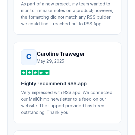
As part of a new project, my team wanted to
monitor release notes on a product; however,
the formatting did not match any RSS builder
we could find. I reached out to RSS.App
support, as you never know if you don't ask.
Not only did I speak to someone the same
day, but I spoke to someone who was
knowledgeable, kind, and clearly wanted to
Caroline Traweger
C
understand the issue. It has been a few
May 29, 2025
weeks, but after many revisions and direct
support, all of my release notes are in a way
that my users understand and find value in.
Highly recommend RSS.app
Honestly, it has been an exceptional
experience, and I will be pushing everyone I
Very impressed with RSS.app. We connected
know to RSS.app for their RSS needs.
our MailChimp newsletter to a feed on our
website. The support provided has been
outstanding! Thank you.