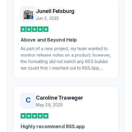
professionally. Highly recommend for all your
RSS feed needs. Our trucking news hub
Junell Felsburg
website couldn't work without it. Thank you.
Jun 2, 2025
Above and Beyond Help
As part of a new project, my team wanted to
monitor release notes on a product; however,
the formatting did not match any RSS builder
we could find. I reached out to RSS.App
support, as you never know if you don't ask.
Not only did I speak to someone the same
day, but I spoke to someone who was
knowledgeable, kind, and clearly wanted to
Caroline Traweger
C
understand the issue. It has been a few
May 29, 2025
weeks, but after many revisions and direct
support, all of my release notes are in a way
that my users understand and find value in.
Highly recommend RSS.app
Honestly, it has been an exceptional