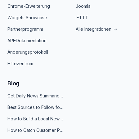
Chrome-Erweiterung
Joomla
Widgets Showcase
IFTTT
Partnerprogramm
Alle Integrationen
API-Dokumentation
Änderungsprotokoll
Hilfezentrum
Blog
Get Daily News Summaries About Any Topic in Telegram, Discord, Slack, and Email
Best Sources to Follow for Crypto News in Your Reader (2026)
How to Build a Local News Hub That Updates Itself
How to Catch Customer Problems Before They Become Support Tickets