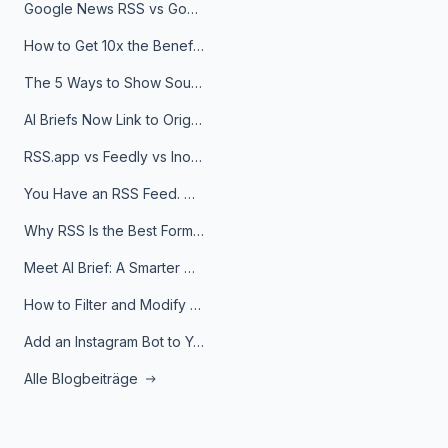
Google News RSS vs Google Alerts: Which Is Better for News Monitoring?
How to Get 10x the Benefits of Google Alerts
The 5 Ways to Show Sources in Your AI Brief, And When to Use Each
AI Briefs Now Link to Original Sources. Here's Why It Matters
RSS.app vs Feedly vs Inoreader: Which One Is Actually Right for You?
You Have an RSS Feed. Now What?
Why RSS Is the Best Format for AI Agents in 2026
Meet AI Brief: A Smarter Way to Stay on Top of Information
How to Filter and Modify RSS Feeds
Add an Instagram Bot to Your Telegram Channel, Group, or Topic
Alle Blogbeiträge