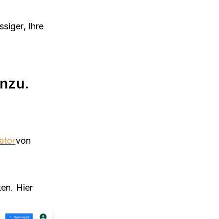
siger, Ihre
inzu.
ator
von
ten. Hier