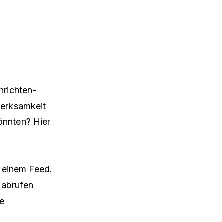
hrichten-
merksamkeit
önnten? Hier
 einem Feed.
 abrufen
re