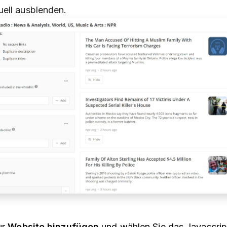
uell ausblenden.
ur
Website hinzufügen
und wählen Sie das Javascrip