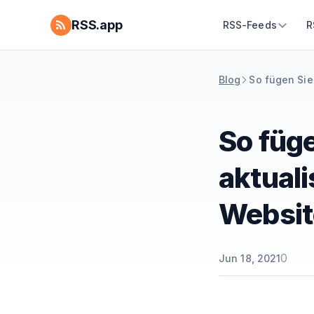
RSS.app
RSS-Feeds
R
Blog
So fügen Sie
So füg
aktuali
Websit
0
Jun 18, 2021