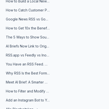
How to Build a Local News Hub That Updates Itself
How to Catch Customer Problems Before They Become Support Tickets
Google News RSS vs Google Alerts: Which Is Better for News Monitoring?
How to Get 10x the Benefits of Google Alerts
The 5 Ways to Show Sources in Your AI Brief, And When to Use Each
AI Briefs Now Link to Original Sources. Here's Why It Matters
RSS.app vs Feedly vs Inoreader: Which One Is Actually Right for You?
You Have an RSS Feed. Now What?
Why RSS Is the Best Format for AI Agents in 2026
Meet AI Brief: A Smarter Way to Stay on Top of Information
How to Filter and Modify RSS Feeds
Add an Instagram Bot to Your Telegram Channel, Group, or Topic