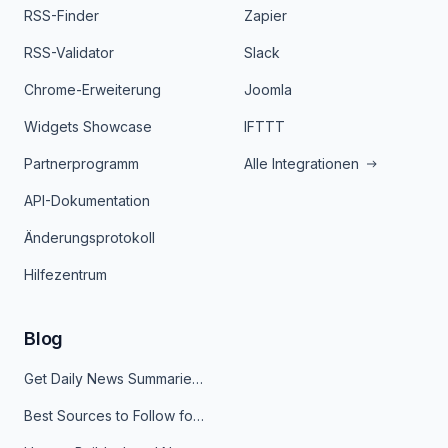
RSS-Finder
Zapier
RSS-Validator
Slack
Chrome-Erweiterung
Joomla
Widgets Showcase
IFTTT
Partnerprogramm
Alle Integrationen
API-Dokumentation
Änderungsprotokoll
Hilfezentrum
Blog
Get Daily News Summaries About Any Topic in Telegram, Discord, Slack, and Email
Best Sources to Follow for Crypto News in Your Reader (2026)