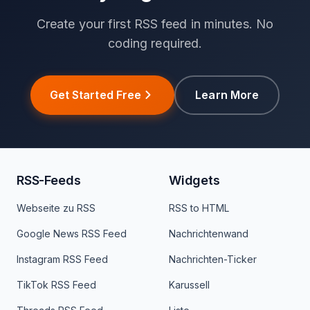
Create your first RSS feed in minutes. No
coding required.
Get Started Free
Learn More
RSS-Feeds
Widgets
Webseite zu RSS
RSS to HTML
Google News RSS Feed
Nachrichtenwand
Instagram RSS Feed
Nachrichten-Ticker
TikTok RSS Feed
Karussell