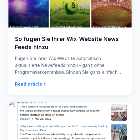
So fügen Sie Ihrer Wix-Website News
Feeds hinzu
Fügen Sie Ihrer Wix-Website automatisch
aktualisierte Newsfeeds hinzu - ganz ohne
Programmierkenntnisse. Binden Sie ganz einfach
RSS-Newsfeed-Widgets ein, um die neuesten
Read article
Nachrichten und Trends zu präsentieren.