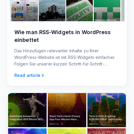
Wie man RSS-Widgets in WordPress
einbettet
Das Hinzufügen relevanter Inhalte zu Ihrer
WordPress-Website ist mit RSS-Widgets einfacher.
Folgen Sie unserer kurzen Schritt-für-Schritt-
Anleitung, wie Sie RSS-Widgets einbetten, um die
Read article
neuesten Inhalte anzuzeigen und Ihre Website auf
dem neuesten Stand zu halten.