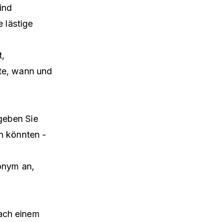
ind
 lästige
t,
te, wann und
geben Sie
n könnten -
onym an,
nach einem