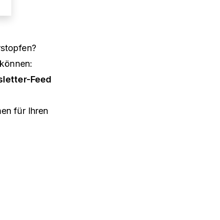
rstopfen?
 können:
letter-Feed
en für Ihren