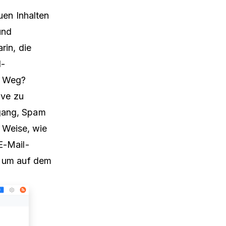
uen Inhalten
und
rin, die
l-
n Weg?
ive zu
gang, Spam
d Weise, wie
E-Mail-
t, um auf dem