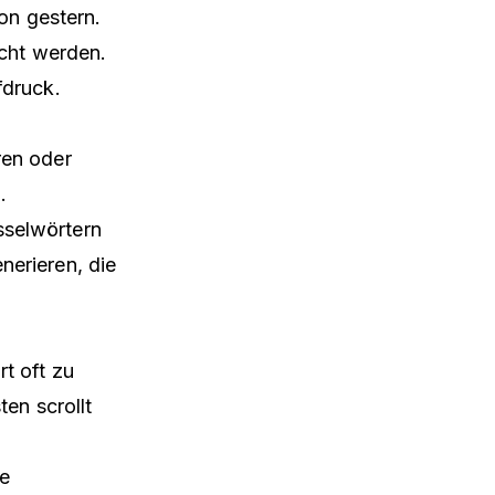
von gestern.
icht werden.
fdruck.
ren oder
.
sselwörtern
erieren, die
rt oft zu
ten scrollt
ie