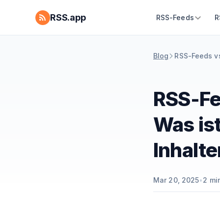
RSS.app
RSS-Feeds
R
Blog
RSS-Feeds vs
RSS-Fe
Was is
Inhalt
Mar 20, 2025
•
2
min