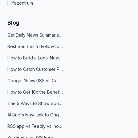
Hilfezentrum
Blog
Get Daily News Summaries About Any Topic in Telegram, Discord, Slack, and Email
Best Sources to Follow for Crypto News in Your Reader (2026)
How to Build a Local News Hub That Updates Itself
How to Catch Customer Problems Before They Become Support Tickets
Google News RSS vs Google Alerts: Which Is Better for News Monitoring?
How to Get 10x the Benefits of Google Alerts
The 5 Ways to Show Sources in Your AI Brief, And When to Use Each
AI Briefs Now Link to Original Sources. Here's Why It Matters
RSS.app vs Feedly vs Inoreader: Which One Is Actually Right for You?
You Have an RSS Feed. Now What?