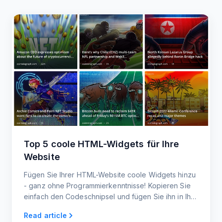
Top 5 coole HTML-Widgets für Ihre
Website
Fügen Sie Ihrer HTML-Website coole Widgets hinzu
- ganz ohne Programmierkenntnisse! Kopieren Sie
einfach den Codeschnipsel und fügen Sie ihn in Ihre
Website ein. Responsive Widgets für Handy und
Read article
Desktop.