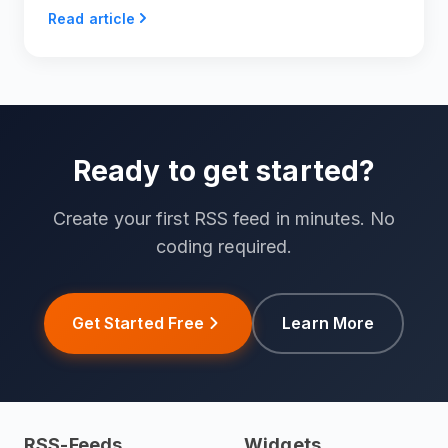
Read article
Nachrichten und Informationen für Ihren RSS-Feed
zu finden.
Ready to get started?
Create your first RSS feed in minutes. No
coding required.
Get Started Free
Learn More
RSS-Feeds
Widgets