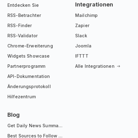
Integrationen
Entdecken Sie
RSS-Betrachter
Mailchimp
RSS-Finder
Zapier
RSS-Validator
Slack
Chrome-Erweiterung
Joomla
Widgets Showcase
IFTTT
Partnerprogramm
Alle Integrationen
API-Dokumentation
Änderungsprotokoll
Hilfezentrum
Blog
Get Daily News Summaries About Any Topic in Telegram, Discord, Slack, and Email
Best Sources to Follow for Crypto News in Your Reader (2026)