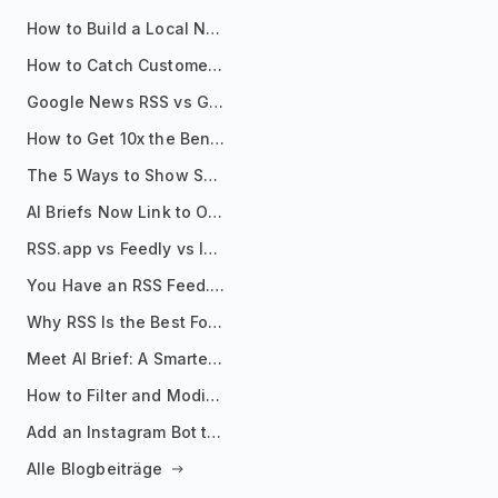
How to Build a Local News Hub That Updates Itself
How to Catch Customer Problems Before They Become Support Tickets
Google News RSS vs Google Alerts: Which Is Better for News Monitoring?
How to Get 10x the Benefits of Google Alerts
The 5 Ways to Show Sources in Your AI Brief, And When to Use Each
AI Briefs Now Link to Original Sources. Here's Why It Matters
RSS.app vs Feedly vs Inoreader: Which One Is Actually Right for You?
You Have an RSS Feed. Now What?
Why RSS Is the Best Format for AI Agents in 2026
Meet AI Brief: A Smarter Way to Stay on Top of Information
How to Filter and Modify RSS Feeds
Add an Instagram Bot to Your Telegram Channel, Group, or Topic
Alle Blogbeiträge