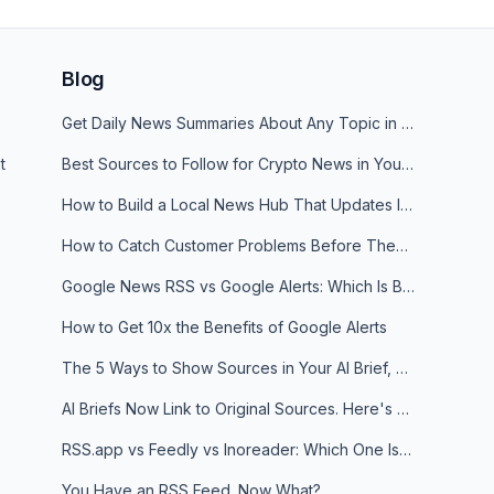
Blog
Get Daily News Summaries About Any Topic in Telegram, Discord, Slack, and Email
t
Best Sources to Follow for Crypto News in Your Reader (2026)
How to Build a Local News Hub That Updates Itself
How to Catch Customer Problems Before They Become Support Tickets
Google News RSS vs Google Alerts: Which Is Better for News Monitoring?
How to Get 10x the Benefits of Google Alerts
The 5 Ways to Show Sources in Your AI Brief, And When to Use Each
AI Briefs Now Link to Original Sources. Here's Why It Matters
RSS.app vs Feedly vs Inoreader: Which One Is Actually Right for You?
You Have an RSS Feed. Now What?