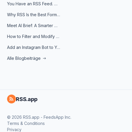
You Have an RSS Feed. Now What?
Why RSS Is the Best Format for AI Agents in 2026
Meet AI Brief: A Smarter Way to Stay on Top of Information
How to Filter and Modify RSS Feeds
Add an Instagram Bot to Your Telegram Channel, Group, or Topic
Alle Blogbeiträge
RSS.app
© 2026 RSS.app - FeedsApp Inc.
Terms & Conditions
Privacy