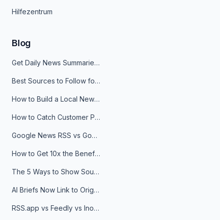
Hilfezentrum
Blog
Get Daily News Summaries About Any Topic in Telegram, Discord, Slack, and Email
Best Sources to Follow for Crypto News in Your Reader (2026)
How to Build a Local News Hub That Updates Itself
How to Catch Customer Problems Before They Become Support Tickets
Google News RSS vs Google Alerts: Which Is Better for News Monitoring?
How to Get 10x the Benefits of Google Alerts
The 5 Ways to Show Sources in Your AI Brief, And When to Use Each
AI Briefs Now Link to Original Sources. Here's Why It Matters
RSS.app vs Feedly vs Inoreader: Which One Is Actually Right for You?