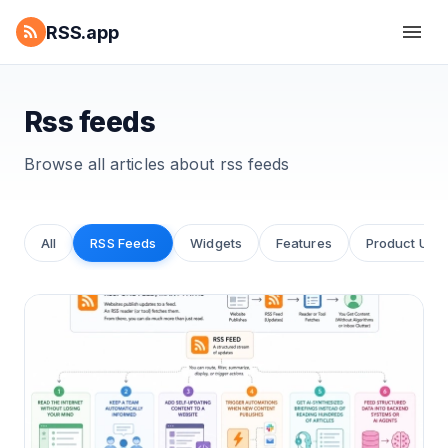
RSS.app
Rss feeds
Browse all articles about
rss feeds
All
RSS Feeds
Widgets
Features
Product Upd