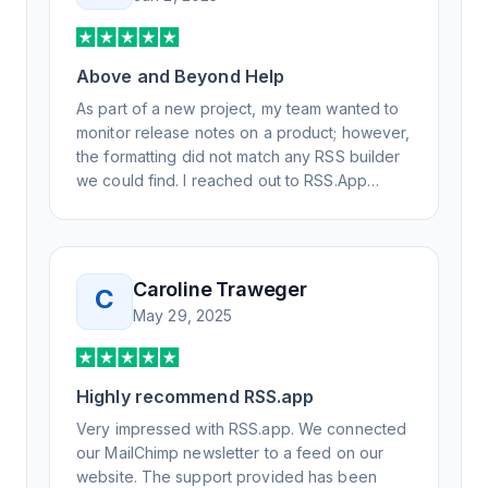
Above and Beyond Help
As part of a new project, my team wanted to
monitor release notes on a product; however,
the formatting did not match any RSS builder
we could find. I reached out to RSS.App
support, as you never know if you don't ask.
Not only did I speak to someone the same
day, but I spoke to someone who was
knowledgeable, kind, and clearly wanted to
Caroline Traweger
C
understand the issue. It has been a few
May 29, 2025
weeks, but after many revisions and direct
support, all of my release notes are in a way
that my users understand and find value in.
Highly recommend RSS.app
Honestly, it has been an exceptional
experience, and I will be pushing everyone I
Very impressed with RSS.app. We connected
know to RSS.app for their RSS needs.
our MailChimp newsletter to a feed on our
website. The support provided has been