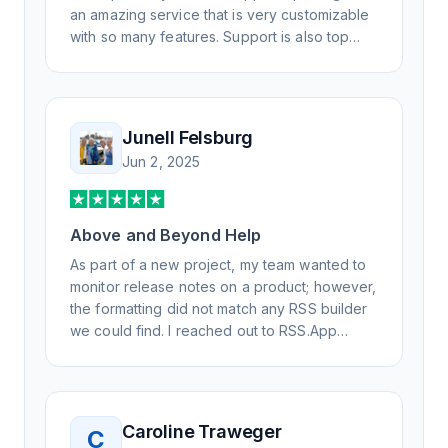
an amazing service that is very customizable
with so many features. Support is also top
notch and responds to your basic and
advanced questions quickly and
professionally. Highly recommend for all your
RSS feed needs. Our trucking news hub
Junell Felsburg
website couldn't work without it. Thank you.
Jun 2, 2025
Above and Beyond Help
As part of a new project, my team wanted to
monitor release notes on a product; however,
the formatting did not match any RSS builder
we could find. I reached out to RSS.App
support, as you never know if you don't ask.
Not only did I speak to someone the same
day, but I spoke to someone who was
knowledgeable, kind, and clearly wanted to
Caroline Traweger
C
understand the issue. It has been a few