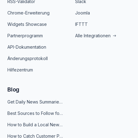
RSS-Validator
Slack
Chrome-Erweiterung
Joomla
Widgets Showcase
IFTTT
Partnerprogramm
Alle Integrationen
API-Dokumentation
Änderungsprotokoll
Hilfezentrum
Blog
Get Daily News Summaries About Any Topic in Telegram, Discord, Slack, and Email
Best Sources to Follow for Crypto News in Your Reader (2026)
How to Build a Local News Hub That Updates Itself
How to Catch Customer Problems Before They Become Support Tickets