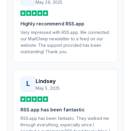
May 29, 2025
weeks, but after many revisions and direct
support, all of my release notes are in a way
that my users understand and find value in.
Highly recommend RSS.app
Honestly, it has been an exceptional
experience, and I will be pushing everyone I
Very impressed with RSS.app. We connected
know to RSS.app for their RSS needs.
our MailChimp newsletter to a feed on our
website. The support provided has been
outstanding! Thank you.
Lindsey
L
May 5, 2025
RSS.app has been fantastic
RSS.app has been fantastic. They walked me
through everything, especially since I