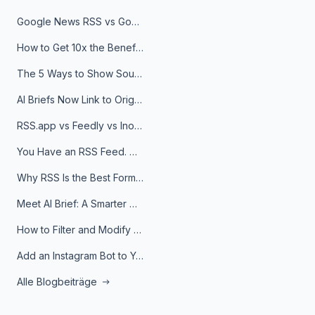
Google News RSS vs Google Alerts: Which Is Better for News Monitoring?
How to Get 10x the Benefits of Google Alerts
The 5 Ways to Show Sources in Your AI Brief, And When to Use Each
AI Briefs Now Link to Original Sources. Here's Why It Matters
RSS.app vs Feedly vs Inoreader: Which One Is Actually Right for You?
You Have an RSS Feed. Now What?
Why RSS Is the Best Format for AI Agents in 2026
Meet AI Brief: A Smarter Way to Stay on Top of Information
How to Filter and Modify RSS Feeds
Add an Instagram Bot to Your Telegram Channel, Group, or Topic
Alle Blogbeiträge