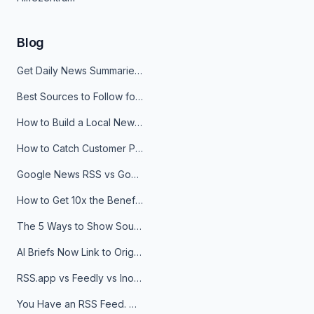
Blog
Get Daily News Summaries About Any Topic in Telegram, Discord, Slack, and Email
Best Sources to Follow for Crypto News in Your Reader (2026)
How to Build a Local News Hub That Updates Itself
How to Catch Customer Problems Before They Become Support Tickets
Google News RSS vs Google Alerts: Which Is Better for News Monitoring?
How to Get 10x the Benefits of Google Alerts
The 5 Ways to Show Sources in Your AI Brief, And When to Use Each
AI Briefs Now Link to Original Sources. Here's Why It Matters
RSS.app vs Feedly vs Inoreader: Which One Is Actually Right for You?
You Have an RSS Feed. Now What?