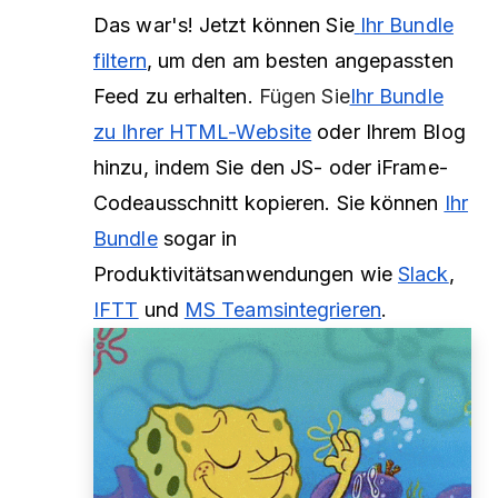
Das war's! Jetzt können Sie
Ihr Bundle
filtern
, um den am besten angepassten
Feed zu erhalten.
Fügen Sie
Ihr Bundle
zu Ihrer HTML-Website
oder Ihrem Blog
hinzu, indem Sie den JS- oder iFrame-
Codeausschnitt kopieren. Sie können
Ihr
Bundle
sogar
in
Produktivitätsanwendungen wie
Slack
,
IFTT
und
MS Teams
integrieren
.