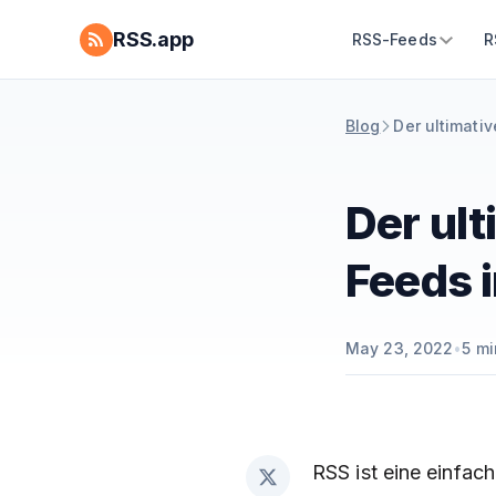
RSS.app
RSS-Feeds
R
Blog
Der ultimativ
Der ult
Feeds 
May 23, 2022
•
5
mi
RSS ist eine einfac