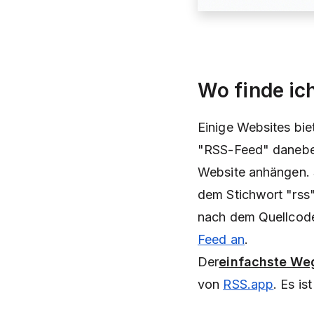
Wo finde ic
Einige Websites bi
"RSS-Feed" daneben
Website anhängen. 
dem Stichwort "rss"
nach dem Quellcode
Feed an
.
Der
einfachste Weg
von
RSS.app
. Es is