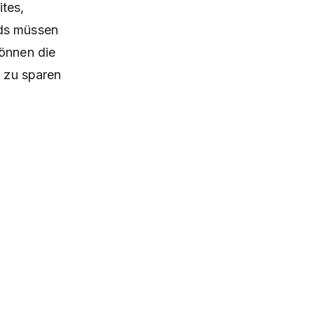
tes,
eds müssen
können die
t zu sparen