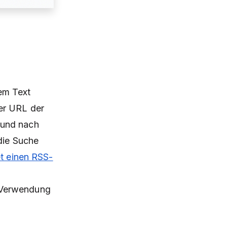
em Text
er URL der
 und nach
die Suche
et einen RSS-
e Verwendung